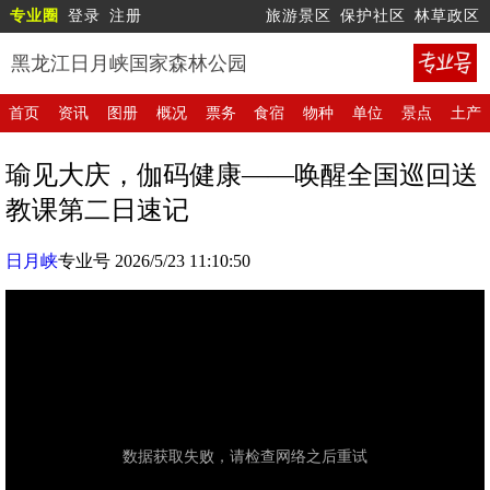
专业圈
登录
注册
旅游景区
保护社区
林草政区
黑龙江日月峡国家森林公园
首页
资讯
图册
概况
票务
食宿
物种
单位
景点
土产
瑜见大庆，伽码健康——唤醒全国巡回送
教课第二日速记
日月峡
专业号 2026/5/23 11:10:50