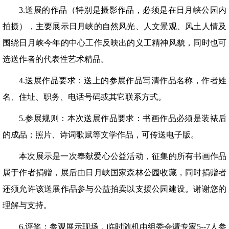
3.送展的作品（特别是摄影作品，必须是在日月峡公园内
拍摄），主要展示日月峡的自然风光、人文景观、风土人情及
围绕日月峡今年的中心工作反映出的义工精神风貌，同时也可
选送作者的代表性艺术精品。
4.送展作品要求：送上的参展作品写清作品名称，作者姓
名、住址、职务、电话号码或其它联系方式。
5.参展规则：本次送展作品要求：书画作品必须是装裱后
的成品；照片、诗词歌赋等文学作品，可传送电子版。
本次展示是一次奉献爱心公益活动，征集的所有书画作品
属于作者捐赠，展后由日月峡国家森林公园收藏，同时捐赠者
还须允许该送展作品参与公益拍卖以支援公园建设。谢谢您的
理解与支持。
6.
评奖：参观展示现场，临时随机由组委会请专家5--7人参