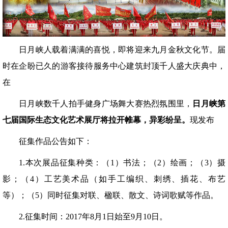
日月峡人载着满满的喜悦，即将迎来九月金秋文化节。届
时在企盼已久的
游客接待服务中心建筑封顶千人盛大庆典中，
在
日月峡数千人拍手健身广场舞大赛热烈氛围里，
日月峡第
七届国际生态文化艺术展厅将拉开帷幕，异彩纷呈。
现发布
征集作品公告如下：
1.
本次展品征集种类：（1）书法；（2）绘画；（3）摄
影；（4）工艺美术品（如手工编织、刺绣、插花、布艺
等）；（5）同时征集对联、楹联、散文、诗词歌赋等作品。
2.征集时间：2017年8月1日始至9月10日。