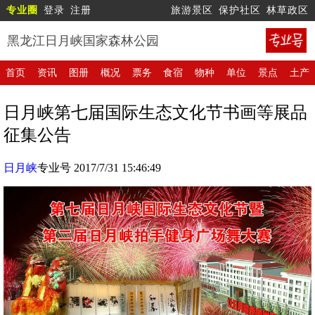
专业圈
登录
注册
旅游景区
保护社区
林草政区
黑龙江日月峡国家森林公园
首页
资讯
图册
概况
票务
食宿
物种
单位
景点
土产
日月峡第七届国际生态文化节书画等展品
征集公告
日月峡
专业号 2017/7/31 15:46:49