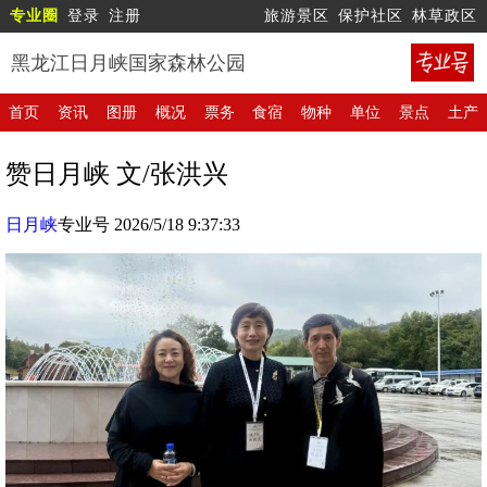
专业圈
登录
注册
旅游景区
保护社区
林草政区
黑龙江日月峡国家森林公园
首页
资讯
图册
概况
票务
食宿
物种
单位
景点
土产
赞日月峡 文/张洪兴
日月峡
专业号 2026/5/18 9:37:33