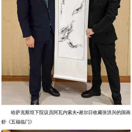
哈萨克斯坦下院议员阿瓦内索夫•谢尔日收藏张洪兴的国画
虾《五福临门》