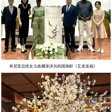
肯尼亚总统女儿收藏张洪兴的国画虾《五龙送福》