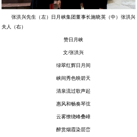
张洪兴先生（左）日月峡集团董事长施晓英（中）张洪兴
夫人（右）
赞日月峡
文/张洪兴
绿翠红辉日月间
峡间秀色映碧天
清泉流过歌声起
惠风和畅奏琴弦
云雾缭绕峰叠嶂
醉赏烟霞染层峦