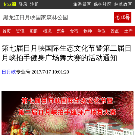
专业圈
登录
注册
旅游景区
保护社区
林草政区
黑龙江日月峡国家森林公园
首页
资讯
图册
概况
票务
食宿
物种
单位
景点
土产
第七届日月峡国际生态文化节暨第二届日
月峡拍手健身广场舞大赛的活动通知
日月峡
专业号 2017/7/17 10:01:20