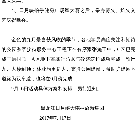
盛大庆典。
4、日月峡拍手健身广场舞大赛之后，举办篝火、焰火文
艺庆祝晚会。
金色的九月是喜获风收的季节，各地学员高度关注和期待
的公园游客接待服务中心工程正在有序紧张施工中，
C
区已完
成三层封顶，
A
区地下室基础防水与砼浇筑也成功完成，预计
九月大楼封顶；林业局更是大力支持公园建设，帮助扩建园内
道路为双车道，也将在
9
月份完成。
9
月
16
日活动具体方案和安排，另行通知。
黑龙江日月峡大森林旅游集团
2017
年
7
月
17
日