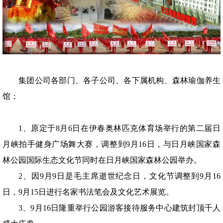
集团公司各部门、各子公司、各下属机构、森林瑜伽养生
馆：
1、原定于
8
月
6
日在伊春奥林匹克体育场举行的第二届日
月峡拍手健身广场舞大赛，调整到
9
月
16
日，与日月峡国家森
林公园国际生态文化节同时在日月峡国家森林公园举办。
2、因
9
月
9
日是毛主席逝世纪念日，文化节调整到
9
月
16
日，
9
月
15
日进行名家书法笔会及文化艺术展览。
3、9
月
16
日隆重举行公园游客接待服务中心建筑封顶千人